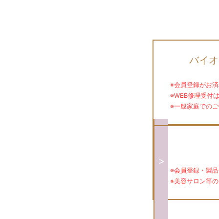
バイ
※会員登録がお
※WEB修理受付
※一般家庭での
>
※会員登録・製
※美容サロン等